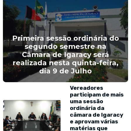
 do
á
Câmara de Igaracy real
ira,
Sessão Extraordinária
conclui pauta legislati
Vereadores
participam de mais
uma sessão
ordinária da
câmara de Igaracy
e aprovam várias
matérias que