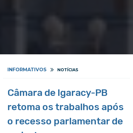
INFORMATIVOS
NOTÍCIAS
Câmara de Igaracy-PB
retoma os trabalhos após
o recesso parlamentar de